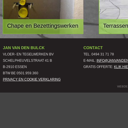
Chape en Bezettingswerken
Terrasse
JAN VAN DEN BULCK
CONTACT
VLOER- EN TEGELWERKEN BV
TEL. 0494 31 71 78
SCHELPHEUVELSTRAAT 41 B
E-MAIL:
INFO@JANVANDE
B-2910 ESSEN
GRATIS OFFERTE:
KLIK HI
BTW BE 0501.959.360
PRIVACY EN COOKIE VERKLARING
WEBDES