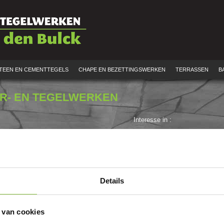
TEEN EN CEMENTTEGELS
CHAPE EN BEZETTINGSWERKEN
TERRASSEN
B
ER- EN TEGELWERKEN
Interesse in :
Vloertegels plaatsen
Wandtegels plaatsen
Natuursteen
Terras aanleggen
Details
Chape en bezettingswerken
Badkamer renovatie
 van cookies