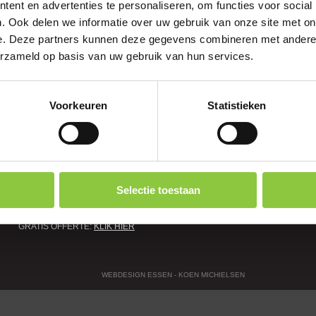
ent en advertenties te personaliseren, om functies voor social
. Ook delen we informatie over uw gebruik van onze site met on
e. Deze partners kunnen deze gegevens combineren met andere i
erzameld op basis van uw gebruik van hun services.
ormulier, verklaart u zich akkoord
rklaring
.
Voorkeuren
Statistieken
CONTACT
Selectie toestaan
TEL. 0494 31 71 78
E-MAIL:
INFO@JANVANDENBULCK.BE
GRATIS OFFERTE:
KLIK HIER
WEBDESIGN ESSEN - KOEN MICHIELSEN