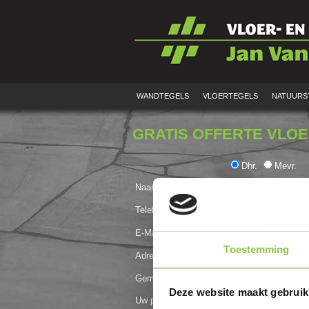
WANDTEGELS
VLOERTEGELS
NATUURS
GRATIS OFFERTE VLO
Dhr.
Mevr.
Naam & voornaam (*)
Telefoon (*)
E-Mail (*)
Toestemming
Adres
Gemeente (*)
Deze website maakt gebruik
Uw project of vraag