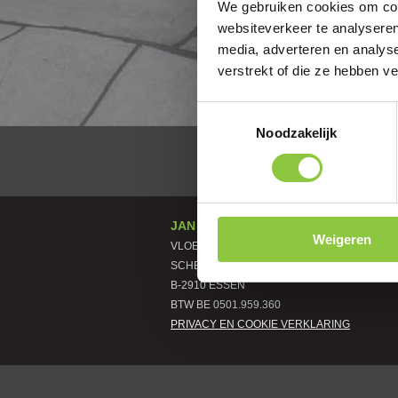
We gebruiken cookies om cont
websiteverkeer te analyseren
media, adverteren en analys
verstrekt of die ze hebben v
Bij gebruik van het f
met onze
privacy ve
Toestemmingsselectie
Noodzakelijk
JAN VAN DEN BULCK
Weigeren
VLOER- EN TEGELWERKEN BV
SCHELPHEUVELSTRAAT 41 B
B-2910 ESSEN
BTW BE 0501.959.360
PRIVACY EN COOKIE VERKLARING